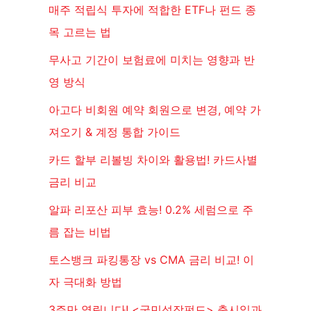
매주 적립식 투자에 적합한 ETF나 펀드 종
목 고르는 법
무사고 기간이 보험료에 미치는 영향과 반
영 방식
아고다 비회원 예약 회원으로 변경, 예약 가
져오기 & 계정 통합 가이드
카드 할부 리볼빙 차이와 활용법! 카드사별
금리 비교
알파 리포산 피부 효능! 0.2% 세럼으로 주
름 잡는 비법
토스뱅크 파킹통장 vs CMA 금리 비교! 이
자 극대화 방법
3주만 열립니다! <국민성장펀드> 출시일과