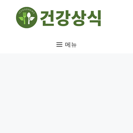
컨
텐
츠
로
건
메뉴
너
뛰
기