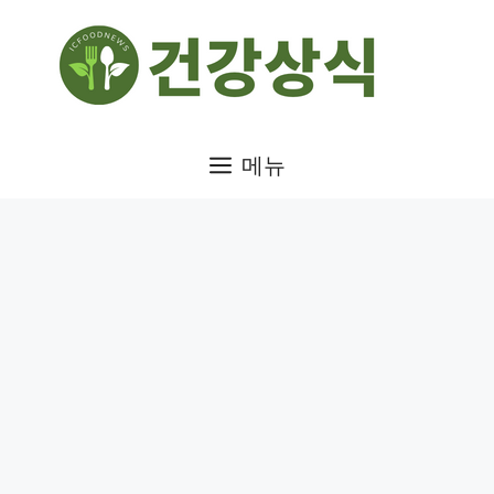
컨
텐
츠
로
건
메뉴
너
뛰
기