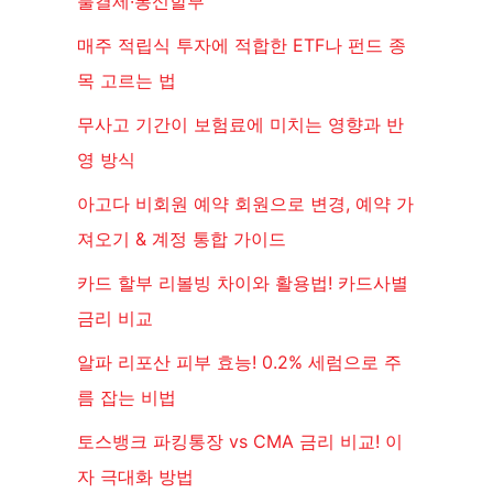
불결제·통신할부
매주 적립식 투자에 적합한 ETF나 펀드 종
목 고르는 법
무사고 기간이 보험료에 미치는 영향과 반
영 방식
아고다 비회원 예약 회원으로 변경, 예약 가
져오기 & 계정 통합 가이드
카드 할부 리볼빙 차이와 활용법! 카드사별
금리 비교
알파 리포산 피부 효능! 0.2% 세럼으로 주
름 잡는 비법
토스뱅크 파킹통장 vs CMA 금리 비교! 이
자 극대화 방법