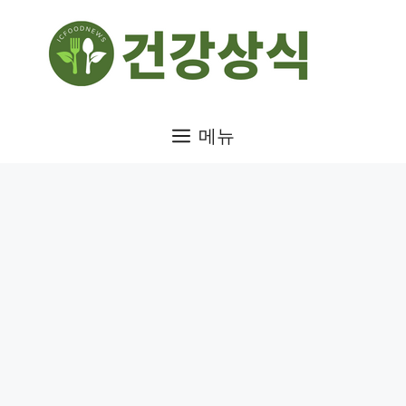
컨
텐
츠
로
건
메뉴
너
뛰
기