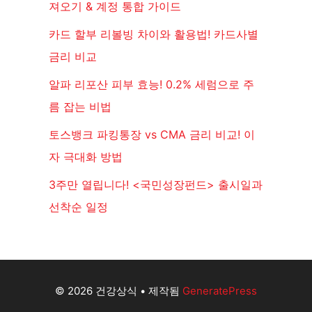
져오기 & 계정 통합 가이드
카드 할부 리볼빙 차이와 활용법! 카드사별
금리 비교
알파 리포산 피부 효능! 0.2% 세럼으로 주
름 잡는 비법
토스뱅크 파킹통장 vs CMA 금리 비교! 이
자 극대화 방법
3주만 열립니다! <국민성장펀드> 출시일과
선착순 일정
© 2026 건강상식
• 제작됨
GeneratePress