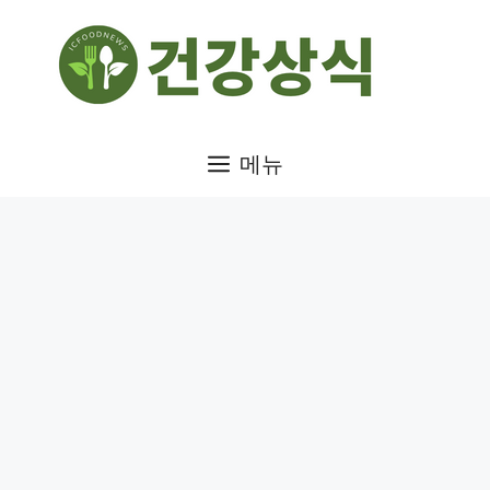
컨
텐
츠
로
건
메뉴
너
뛰
기