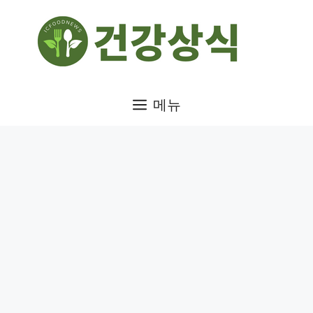
컨
텐
츠
로
건
메뉴
너
뛰
기