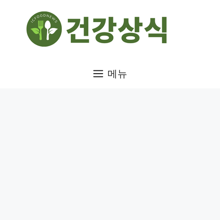
컨
텐
츠
로
건
메뉴
너
뛰
기