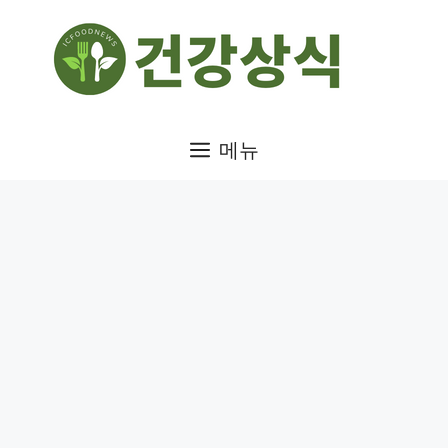
컨
텐
츠
로
건
메뉴
너
뛰
기