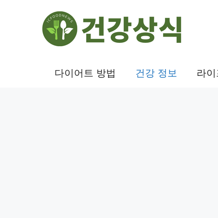
컨
텐
츠
로
건
다이어트 방법
건강 정보
라이
너
뛰
기