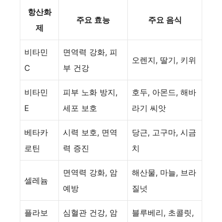
항산화
주요 효능
주요 음식
제
비타민
면역력 강화, 피
오렌지, 딸기, 키위
C
부 건강
비타민
피부 노화 방지,
호두, 아몬드, 해바
E
세포 보호
라기 씨앗
베타카
시력 보호, 면역
당근, 고구마, 시금
로틴
력 증진
치
면역력 강화, 암
해산물, 마늘, 브라
셀레늄
예방
질넛
플라보
심혈관 건강, 암
블루베리, 초콜릿,