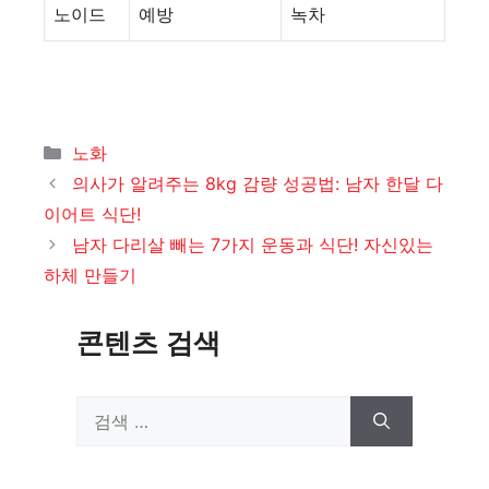
노이드
예방
녹차
카
노화
테
의사가 알려주는 8kg 감량 성공법: 남자 한달 다
고
이어트 식단!
리
남자 다리살 빼는 7가지 운동과 식단! 자신있는
하체 만들기
콘텐츠 검색
검
색: