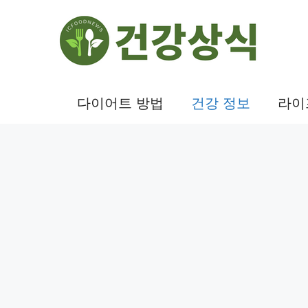
컨
텐
츠
로
건
다이어트 방법
건강 정보
라이
너
뛰
기