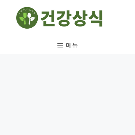
컨
텐
츠
로
건
메뉴
너
뛰
기