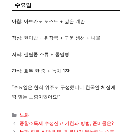
수요일
아침: 아보카도 토스트 + 삶은 계란
점심: 현미밥 + 된장국 + 구운 생선 + 나물
저녁: 렌틸콩 스튜 + 통밀빵
간식: 호두 한 줌 + 녹차 1잔
“수요일은 한식 위주로 구성했더니 한국인 체질에
딱 맞는 느낌이었어요!”
카
노화
테
종합소득세 수정신고 기한과 방법, 준비물은?
고
노화 피부 진단 방법, 피부나이 되돌리는 주름