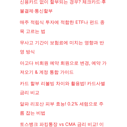
신용카드 없이 할부되는 경우? 체크카드·후
불결제·통신할부
매주 적립식 투자에 적합한 ETF나 펀드 종
목 고르는 법
무사고 기간이 보험료에 미치는 영향과 반
영 방식
아고다 비회원 예약 회원으로 변경, 예약 가
져오기 & 계정 통합 가이드
카드 할부 리볼빙 차이와 활용법! 카드사별
금리 비교
알파 리포산 피부 효능! 0.2% 세럼으로 주
름 잡는 비법
토스뱅크 파킹통장 vs CMA 금리 비교! 이