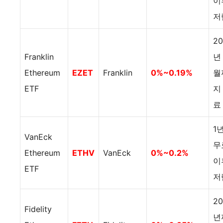
이
저
20
Franklin
년 
Ethereum
EZET
Franklin
0%~0.19%
월
ETF
지
료
1
VanEck
무
Ethereum
ETHV
VanEck
0%~0.2%
이
ETF
저
20
Fidelity
년