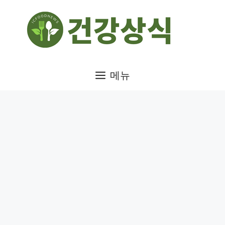
컨
텐
츠
로
건
메뉴
너
뛰
기