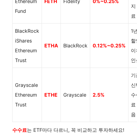
Ethereum
FETH
Fidelity
0%~0.25%
지
Fund
료
BlackRock
1
iShares
할
ETHA
BlackRock
0.12%~0.25%
Ethereum
이
Trust
인
기
Grayscale
신
Ethereum
ETHE
Grayscale
2.5%
수
Trust
료
음
수수료
는 ETF마다 다르니, 꼭 비교하고 투자하세요!