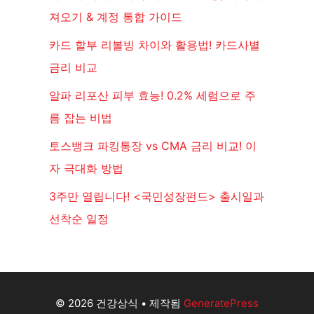
져오기 & 계정 통합 가이드
카드 할부 리볼빙 차이와 활용법! 카드사별
금리 비교
알파 리포산 피부 효능! 0.2% 세럼으로 주
름 잡는 비법
토스뱅크 파킹통장 vs CMA 금리 비교! 이
자 극대화 방법
3주만 열립니다! <국민성장펀드> 출시일과
선착순 일정
© 2026 건강상식
• 제작됨
GeneratePress