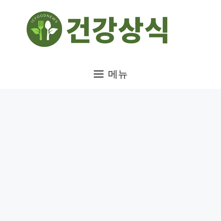
컨
텐
츠
로
건
메뉴
너
뛰
기