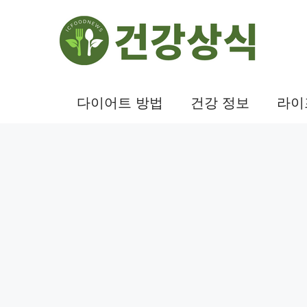
컨
텐
츠
로
건
다이어트 방법
건강 정보
라이
너
뛰
기