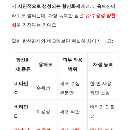
서
자연적으로 생성되는 항산화제
예요. 티옥트산이
라고도 불리는데, 가장 독특한 점은
유·수용성 양친
성
을 가진다는 거예요.
일반 항산화제와 비교해보면 확실히 차이가 나요:
항산화
피부 작용
용해도
재생 능력
제 종류
범위
비타민
세포 수상
한 번 사용
수용성
C
부분만
되면 소실
비타민
비타민 C 필
지용성
세포 막만
E
요