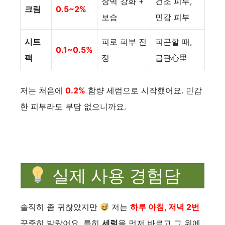
장벽 강화 +
건조 피부,
크림
0.5~2%
보습
민감 피부
시트
피로 피부 진
피곤할 때,
0.1~0.5%
팩
정
급관心里
저는 처음에
0.2%
함량 세럼으로 시작했어요. 민감
한 피부라도 부담 없으니까요.
실제 사용 경험담
솔직히 좀 귀찮았지만
저는
하루 아침, 저녁 2번
꾸준히 발랐어요. 특히
세럼
을 먼저 바르고 그 위에