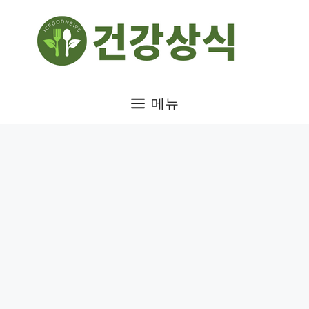
컨
텐
츠
로
건
메뉴
너
뛰
기