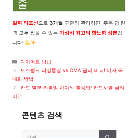
줄
알파 리포산
으로
3개월
꾸준히 관리하면, 주름·광·탄
력 모두 잡을 수 있는
가성비 최고의 항노화 성분
입
니다!
카
다이어트 방법
테
토스뱅크 파킹통장 vs CMA 금리 비교! 이자 극
고
대화 방법
리
카드 할부 리볼빙 차이와 활용법! 카드사별 금리
비교
콘텐츠 검색
검