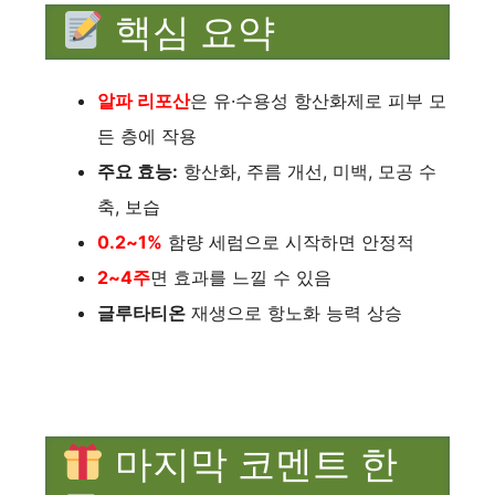
핵심 요약
알파 리포산
은 유·수용성 항산화제로 피부 모
든 층에 작용
주요 효능:
항산화, 주름 개선, 미백, 모공 수
축, 보습
0.2~1%
함량 세럼으로 시작하면 안정적
2~4주
면 효과를 느낄 수 있음
글루타티온
재생으로 항노화 능력 상승
마지막 코멘트 한