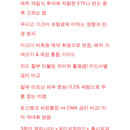
매주 적립식 투자에 적합한 ETF나 펀드 종
목 고르는 법
무사고 기간이 보험료에 미치는 영향과 반
영 방식
아고다 비회원 예약 회원으로 변경, 예약 가
져오기 & 계정 통합 가이드
카드 할부 리볼빙 차이와 활용법! 카드사별
금리 비교
알파 리포산 피부 효능! 0.2% 세럼으로 주
름 잡는 비법
토스뱅크 파킹통장 vs CMA 금리 비교! 이
자 극대화 방법
3주만 열립니다! <국민성장펀드> 출시일과