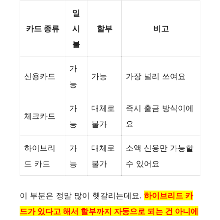
일
카드 종류
시
할부
비고
불
가
신용카드
가능
가장 널리 쓰여요
능
가
대체로
즉시 출금 방식이에
체크카드
능
불가
요
하이브리
가
대체로
소액 신용만 가능할
드 카드
능
불가
수 있어요
이 부분은 정말 많이 헷갈리는데요.
하이브리드 카
드가 있다고 해서 할부까지 자동으로 되는 건 아니에