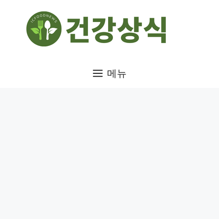
컨
텐
츠
로
건
메뉴
너
뛰
기