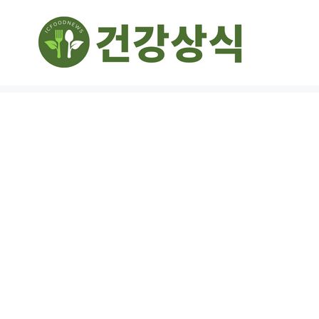
컨
텐
츠
로
건
너
뛰
기