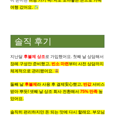
이 돈이면
여행 가기 딱! 저도 모아놓은 돈으로 가족
여행 갔어요.
솔직 후기
지난달
후불제 상조
로 가입했어요. 첫째 날 상담해서
장례 구성안 준비했고,
빈소 마련
부터
사전 상담까지
체계적으로 관리됐어요.
둘째 날
후불제
라
사용 후 결제安心했고,
반값
서비스
받아 뿌듯! 셋째 날
상조 회사 전환해서
75% 만족
높
았어요.
솔직히 편리하지만 돈 되는 맛에 다시 할래요. 부모님