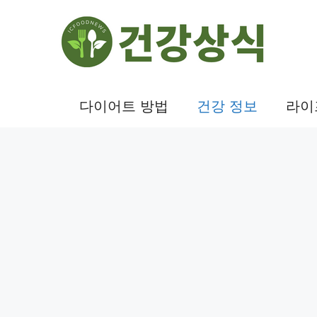
컨
텐
츠
로
건
다이어트 방법
건강 정보
라이
너
뛰
기