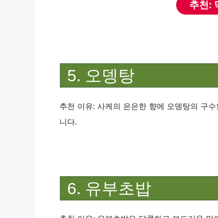
추천:
5. 오뎅탕
추천 이유: 사케의 은은한 향에 오뎅탕의 구
니다.
6. 유부초밥