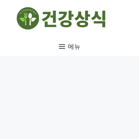
컨
텐
츠
로
건
메뉴
너
뛰
기