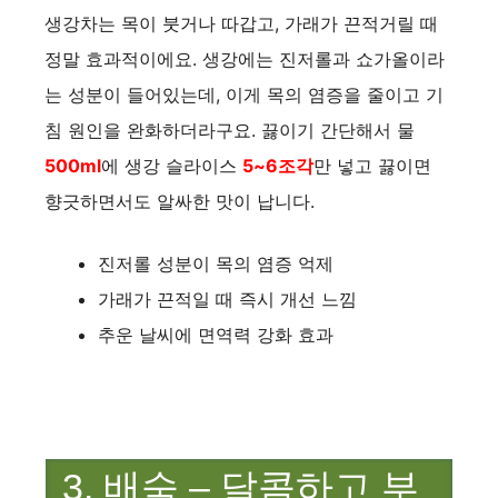
생강차는 목이 붓거나 따갑고, 가래가 끈적거릴 때
정말 효과적이에요. 생강에는 진저롤과 쇼가올이라
는 성분이 들어있는데, 이게 목의 염증을 줄이고 기
침 원인을 완화하더라구요. 끓이기 간단해서 물
500ml
에 생강 슬라이스
5~6조각
만 넣고 끓이면
향긋하면서도 알싸한 맛이 납니다.
진저롤 성분이 목의 염증 억제
가래가 끈적일 때 즉시 개선 느낌
추운 날씨에 면역력 강화 효과
3. 배숙 – 달콤하고 부