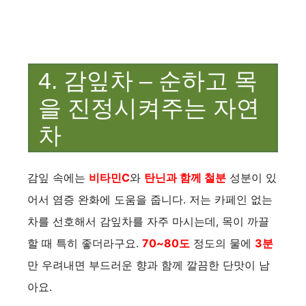
4. 감잎차 – 순하고 목
을 진정시켜주는 자연
차
감잎 속에는
비타민C
와
탄닌과 함께 철분
성분이 있
어서 염증 완화에 도움을 줍니다. 저는 카페인 없는
차를 선호해서 감잎차를 자주 마시는데, 목이 까끌
할 때 특히 좋더라구요.
70~80도
정도의 물에
3분
만 우려내면 부드러운 향과 함께 깔끔한 단맛이 남
아요.