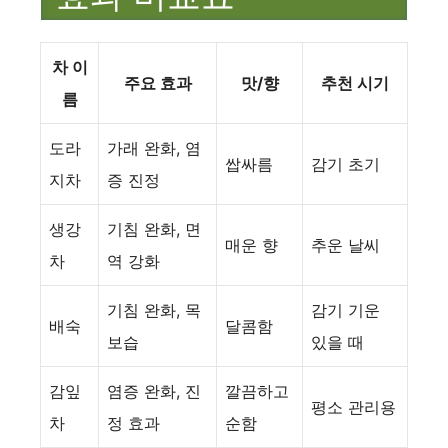
차 이
주요 효과
맛/향
추천 시기
름
도라
가래 완화, 염
쌉싸름
감기 초기
지차
증 진정
생강
기침 완화, 면
매운 향
추운 날씨
차
역 강화
기침 완화, 목
감기 기운
배숙
달콤함
보습
있을 때
감잎
염증 완화, 진
깔끔하고
평소 관리용
차
정 효과
순함