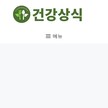
컨
텐
츠
로
건
메뉴
너
뛰
기