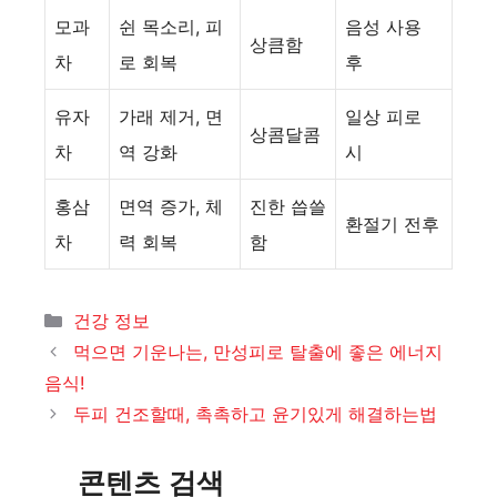
모과
쉰 목소리, 피
음성 사용
상큼함
차
로 회복
후
유자
가래 제거, 면
일상 피로
상콤달콤
차
역 강화
시
홍삼
면역 증가, 체
진한 씁쓸
환절기 전후
차
력 회복
함
카
건강 정보
테
먹으면 기운나는, 만성피로 탈출에 좋은 에너지
고
음식!
리
두피 건조할때, 촉촉하고 윤기있게 해결하는법
콘텐츠 검색