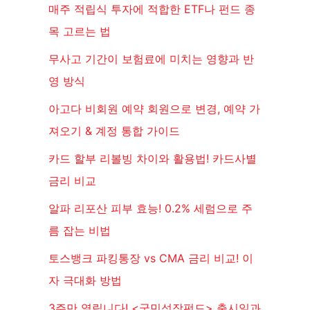
매주 적립식 투자에 적합한 ETF나 펀드 종
목 고르는 법
무사고 기간이 보험료에 미치는 영향과 반
영 방식
아고다 비회원 예약 회원으로 변경, 예약 가
져오기 & 계정 통합 가이드
카드 할부 리볼빙 차이와 활용법! 카드사별
금리 비교
알파 리포산 피부 효능! 0.2% 세럼으로 주
름 잡는 비법
토스뱅크 파킹통장 vs CMA 금리 비교! 이
자 극대화 방법
3주만 열립니다! <국민성장펀드> 출시일과