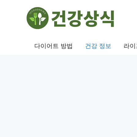
컨
텐
츠
로
건
다이어트 방법
건강 정보
라이
너
뛰
기