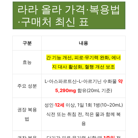
라라 올라 가격·복용법
·구매처 최신 표
구분
내용
간 기능 개선, 피로·무기력 완화, 에너
효능
지 대사 활성화, 혈행 개선 보조
L-아스파르트산-L-아르기닌 수화물
약
주요 성분
5,290mg
함유(20mL 기준)
성인·
12세
이상, 1일 1회 1병(10~20mL)
권장 복용
식전 또는 취침 전, 적은 물과 함께 복
법
용
권장 복용
단기간 피로·무기력 심할 때
1주일
전