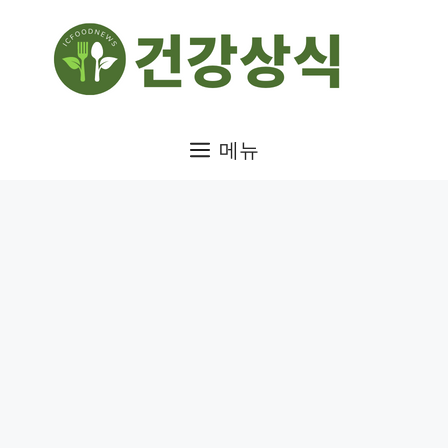
컨
텐
츠
로
건
메뉴
너
뛰
기