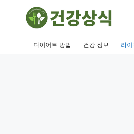
컨
텐
츠
로
건
다이어트 방법
건강 정보
라이
너
뛰
기