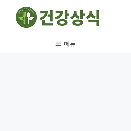
컨
텐
츠
로
건
메뉴
너
뛰
기