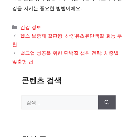
강을 지키는 중요한 방법이에요.
카
건강 정보
테
헬스 보충제 끝판왕, 산양유초유단백질 효능 추
고
천
리
벌크업 성공을 위한 단백질 섭취 전략: 체중별
맞춤형 팁
콘텐츠 검색
검
색: