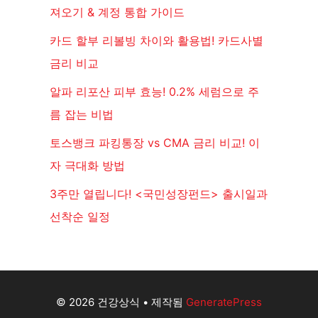
져오기 & 계정 통합 가이드
카드 할부 리볼빙 차이와 활용법! 카드사별
금리 비교
알파 리포산 피부 효능! 0.2% 세럼으로 주
름 잡는 비법
토스뱅크 파킹통장 vs CMA 금리 비교! 이
자 극대화 방법
3주만 열립니다! <국민성장펀드> 출시일과
선착순 일정
© 2026 건강상식
• 제작됨
GeneratePress