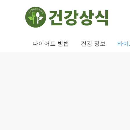
컨
텐
츠
로
건
다이어트 방법
건강 정보
라이
너
뛰
기