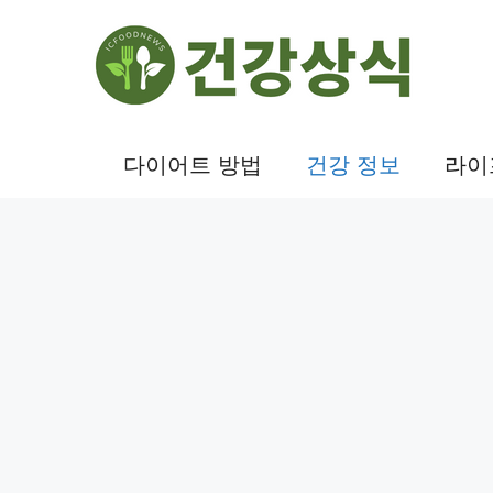
컨
텐
츠
로
건
다이어트 방법
건강 정보
라이
너
뛰
기