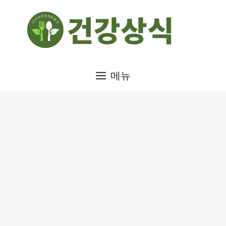
컨
텐
츠
로
건
메뉴
너
뛰
기