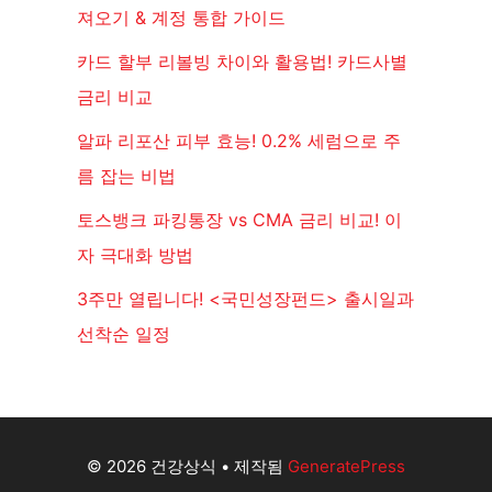
져오기 & 계정 통합 가이드
카드 할부 리볼빙 차이와 활용법! 카드사별
금리 비교
알파 리포산 피부 효능! 0.2% 세럼으로 주
름 잡는 비법
토스뱅크 파킹통장 vs CMA 금리 비교! 이
자 극대화 방법
3주만 열립니다! <국민성장펀드> 출시일과
선착순 일정
© 2026 건강상식
• 제작됨
GeneratePress