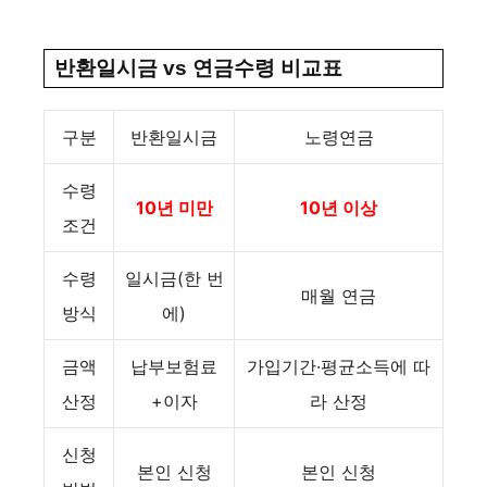
반환일시금 vs 연금수령 비교표
구분
반환일시금
노령연금
수령
10년 미만
10년 이상
조건
수령
일시금(한 번
매월 연금
방식
에)
금액
납부보험료
가입기간·평균소득에 따
산정
+이자
라 산정
신청
본인 신청
본인 신청